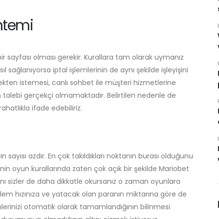
öntemi
l bir sayfası olması gerekir. Kurallara tam olarak uymanız
ıl sağlanıyorsa iptal işlemlerinin de aynı şekilde işleyişini
ekten istemesi, canlı sohbet ile müşteri hizmetlerine
arın talebi gerçekçi olmamaktadır. Belirtilen nedenle de
ahatlıkla ifade edebiliriz.
ın sayısı azdır. En çok takıldıkları noktanın burası olduğunu
itenin oyun kurallarında zaten çok açık bir şekilde
Mariobet
ını sizler de daha dikkatle okursanız o zaman oyunlara
 işlem hızınıza ve yatacak olan paranın miktarına göre de
erinizi otomatik olarak tamamlandığının bilinmesi