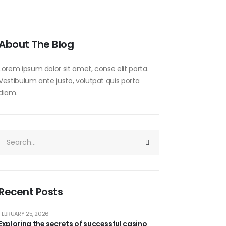
About The Blog
Lorem ipsum dolor sit amet, conse elit porta.
Vestibulum ante justo, volutpat quis porta
diam.
Recent Posts
FEBRUARY 25, 2026
Exploring the secrets of successful casino