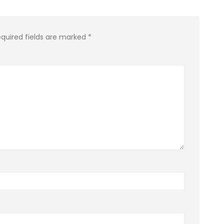
quired fields are marked
*