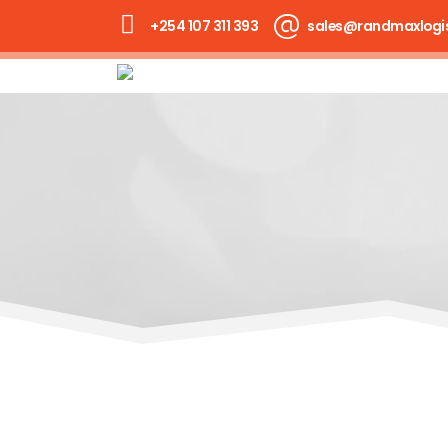
+254 107 311 393
sales@randmaxlogis