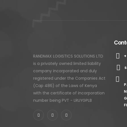
Conta
+
RANDMAX LOGISTICS SOLUTIONS LTD
is a privately owned limited liability
s
company incorporated and duly
registered under the Companies Act
P
(Cap 486) of the Laws of Kenya
N
with the certificate of incorporation
G
number being PVT - LRUYGPLB
F