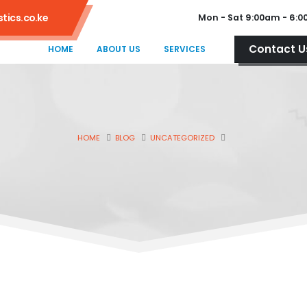
tics.co.ke
Mon - Sat 9:00am - 6:
Contact U
HOME
ABOUT US
SERVICES
HOME
BLOG
UNCATEGORIZED