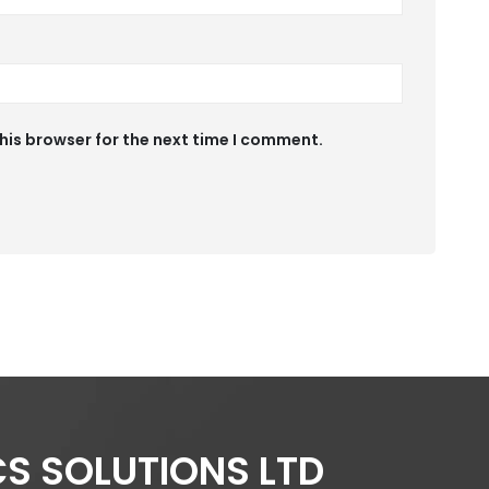
his browser for the next time I comment.
S SOLUTIONS LTD