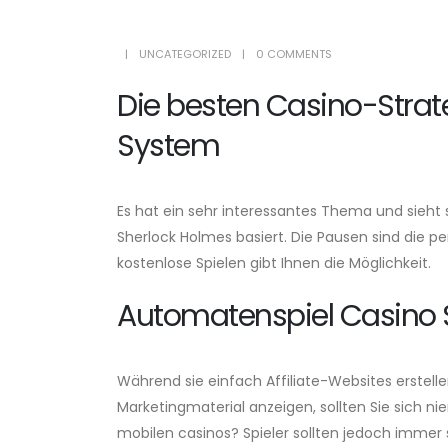
UNCATEGORIZED
0 COMMENTS
Die besten Casino-Strat
System
Es hat ein sehr interessantes Thema und sieh
Sherlock Holmes basiert. Die Pausen sind die pe
kostenlose Spielen gibt Ihnen die Möglichkeit.
Automatenspiel Casino S
Während sie einfach Affiliate-Websites erstel
Marketingmaterial anzeigen, sollten Sie sich nie
mobilen casinos? Spieler sollten jedoch immer s