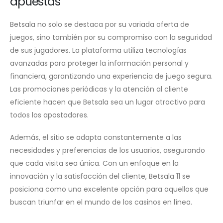
apuestas
Betsala no solo se destaca por su variada oferta de
juegos, sino también por su compromiso con la seguridad
de sus jugadores. La plataforma utiliza tecnologías
avanzadas para proteger la información personal y
financiera, garantizando una experiencia de juego segura.
Las promociones periódicas y la atención al cliente
eficiente hacen que Betsala sea un lugar atractivo para
todos los apostadores.
Además, el sitio se adapta constantemente a las
necesidades y preferencias de los usuarios, asegurando
que cada visita sea única. Con un enfoque en la
innovación y la satisfacción del cliente, Betsala 11 se
posiciona como una excelente opción para aquellos que
buscan triunfar en el mundo de los casinos en línea.