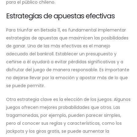
para el público chileno.
Estrategias de apuestas efectivas
Para triunfar en Betsala 11, es fundamental implementar
estrategias de apuestas que maximicen las posibilidades
de ganar. Una de las más efectivas es el manejo
adecuado del bankroll. Establecer un presupuesto y
ceñirse a él ayudará a evitar pérdidas significativas y a
disfrutar del juego de manera responsable. Es importante
no dejarse llevar por la emoción y apostar más de lo que
se puede permitir.
Otra estrategia clave es la elección de los juegos. Algunos
juegos ofrecen mejores probabilidades que otros. Las
tragamonedas, por ejemplo, pueden parecer simples,
pero al conocer sus reglas y características, como los
jackpots y los giros gratis, se puede aumentar la