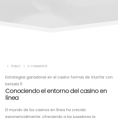
PUBLIC
0 COMMENTS
Estrategias ganadoras en el casino formas de triunfar con
betsala 11
Conociendo el entorno del casino en
línea
El mundo de los casinos en línea ha crecido
exponencialmente, ofreciendo a los jugadores la