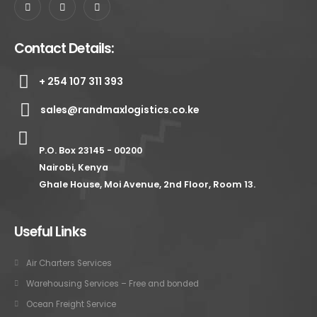
Contact Details:
+ 254 107 311 393
sales@randmaxlogistics.co.ke
P.O. Box 23145 - 00200
Nairobi, Kenya
Ghale House, Moi Avenue, 2nd Floor, Room 13.
Useful Links
Air Charters Services
Warehousing Services – Free and bonded
Ocean Freight Service