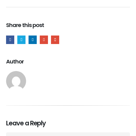
Share this post
Author
Leave a Reply