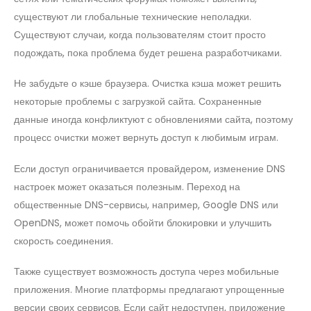
существуют ли глобальные технические неполадки.
Существуют случаи, когда пользователям стоит просто
подождать, пока проблема будет решена разработчиками.
Не забудьте о кэше браузера. Очистка кэша может решить
некоторые проблемы с загрузкой сайта. Сохраненные
данные иногда конфликтуют с обновлениями сайта, поэтому
процесс очистки может вернуть доступ к любимым играм.
Если доступ ограничивается провайдером, изменение DNS
настроек может оказаться полезным. Переход на
общественные DNS-сервисы, например, Google DNS или
OpenDNS, может помочь обойти блокировки и улучшить
скорость соединения.
Также существует возможность доступа через мобильные
приложения. Многие платформы предлагают упрощенные
версии своих сервисов. Если сайт недоступен, приложение