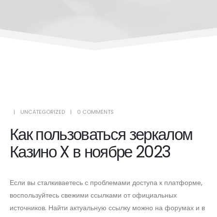
UNCATEGORIZED
0 COMMENTS
Как пользоваться зеркалом
Казино X в ноябре 2023
Если вы сталкиваетесь с проблемами доступа к платформе,
воспользуйтесь свежими ссылками от официальных
источников. Найти актуальную ссылку можно на форумах и в