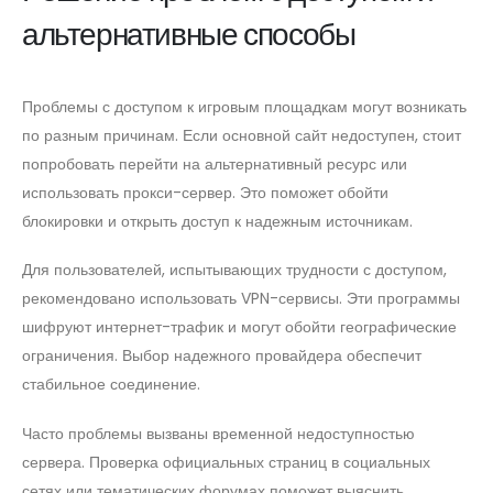
альтернативные способы
Проблемы с доступом к игровым площадкам могут возникать
по разным причинам. Если основной сайт недоступен, стоит
попробовать перейти на альтернативный ресурс или
использовать прокси-сервер. Это поможет обойти
блокировки и открыть доступ к надежным источникам.
Для пользователей, испытывающих трудности с доступом,
рекомендовано использовать VPN-сервисы. Эти программы
шифруют интернет-трафик и могут обойти географические
ограничения. Выбор надежного провайдера обеспечит
стабильное соединение.
Часто проблемы вызваны временной недоступностью
сервера. Проверка официальных страниц в социальных
сетях или тематических форумах поможет выяснить,