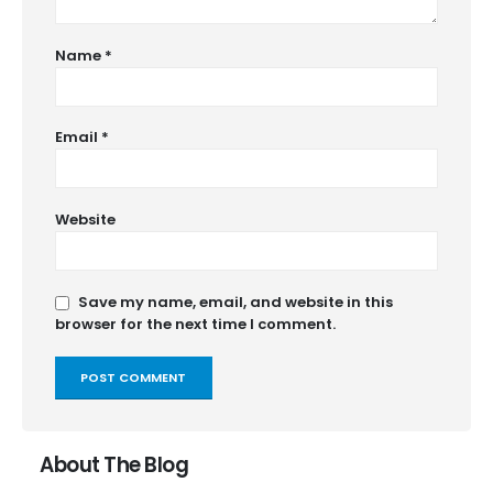
Name
*
Email
*
Website
Save my name, email, and website in this
browser for the next time I comment.
About The Blog