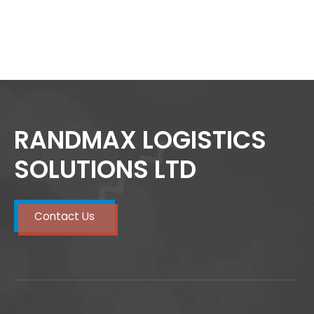
RANDMAX LOGISTICS
SOLUTIONS LTD
Contact Us