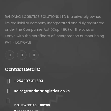
RANDMAX LOGISTICS SOLUTIONS LTD is a privately owned
limited liability company incorporated and duly registered
under the Companies Act (Cap 486) of the Laws of
Kenya with the certificate of incorporation number being
PVT - LRUYGPLB
Contact Details:
+ 254 107 311 393
sales@randmaxlogistics.co.ke
P.O. Box 23145 - 00200