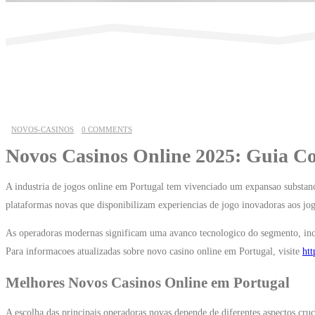
NOVOS-CASINOS
0 COMMENTS
Novos Casinos Online 2025: Guia C
A industria de jogos online em Portugal tem vivenciado um expansao substanci
plataformas novas que disponibilizam experiencias de jogo inovadoras aos jo
As operadoras modernas significam uma avanco tecnologico do segmento, incor
Para informacoes atualizadas sobre novo casino online em Portugal, visite
htt
Melhores Novos Casinos Online em Portugal
A escolha das principais operadoras novas depende de diferentes aspectos cruci