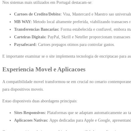
Nos sistemas mais utilizados em Portugal destacam-se:
Cartoes de Credito/Debito:
Visa, Mastercard e Maestro sao universa
MB WAY:
Metodo local altamente preferida, viabilizando transacoes r
Transferencias Bancarias:
Forma estabelecida e confiavel, embora ma
Carteiras Digitais:
PayPal, Skrill e Neteller proporcionam transacoes 
Paysafecard:
Cartoes prepagos otimos para controlar gastos.
E importante examinar se o site implementa tecnologia de encriptacao para as
Experiencia Movel e Aplicacoes
A compatibilidade movel transformou-se em crucial no cenario contemporaneo
para dispositivos moveis.
Estao disponiveis duas abordagens principais:
Sites Responsivos:
Plataformas que se adaptam automaticamente ao ta
Aplicacoes Nativas:
Apps dedicadas para Apple e Google, apresentand