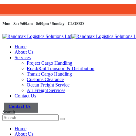
+254 107 311 393
sales@randmaxlogistics.co.ke
Mon - Sat 9:00am - 6:00pm / Sunday - CLOSED
Home
About Us
Services
Project Cargo Handling
Road/Rail Transport & Distribution
Transit Cargo Handling
Customs Clearance
Ocean Freight Service
Air Freight Services
Contact Us
Contact Us
Search
Home
About Us