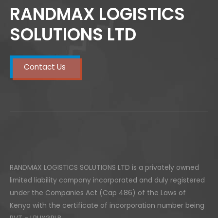
RANDMAX LOGISTICS
SOLUTIONS LTD
Contact Us
RANDMAX LOGISTICS SOLUTIONS LTD is a privately owned
limited liability company incorporated and duly registered
under the Companies Act (Cap 486) of the Laws of
Kenya with the certificate of incorporation number being
PVT - LRUYGPLB