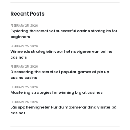
Recent Posts
FEBRUARY 25, 2026
Exploring the secrets of successful casino strategies for
beginners
FEBRUARY 25, 2026
Winnende strategieën voor het navigeren van online
casino’s
FEBRUARY 25, 2026
Discovering the secrets of popular games at pin up
casino casino
FEBRUARY 25, 2026
Mastering strategies for winning big at casinos
FEBRUARY 25, 2026
Lås upp hemligheter Hur du maximerar dina vinster på
casinot