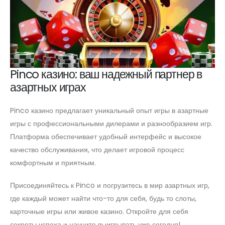
Pinco казино: ваш надежный партнер в
азартных играх
Pinco казино предлагает уникальный опыт игры в азартные
игры с профессиональными дилерами и разнообразием игр.
Платформа обеспечивает удобный интерфейс и высокое
качество обслуживания, что делает игровой процесс
комфортным и приятным.
Присоединяйтесь к Pinco и погрузитесь в мир азартных игр,
где каждый может найти что-то для себя, будь то слоты,
карточные игры или живое казино. Откройте для себя
секреты успеха и начните выигрывать уже сегодня!