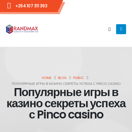
+254 107 311 393
HOME
BLOG
PUBLIC
ПОПУЛЯРНЫЕ ИГРЫ В КАЗИНО СЕКРЕТЫ УСПЕХА С PINCO CASINO
Популярные игры в
казино секреты успеха
с Pinco casino