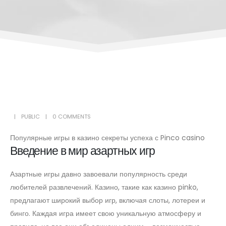
PUBLIC
0 COMMENTS
Популярные игры в казино секреты успеха с Pinco casino
Введение в мир азартных игр
Азартные игры давно завоевали популярность среди
любителей развлечений. Казино, такие как
казино pinko
,
предлагают широкий выбор игр, включая слоты, лотереи и
бинго. Каждая игра имеет свою уникальную атмосферу и