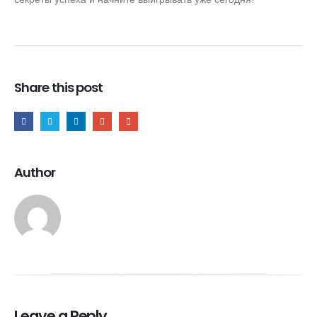
Share this post
Author
Leave a Reply