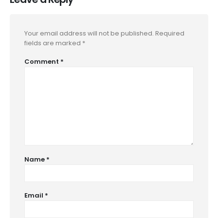
Your email address will not be published.
Required
fields are marked
*
Comment
*
Name
*
Email
*