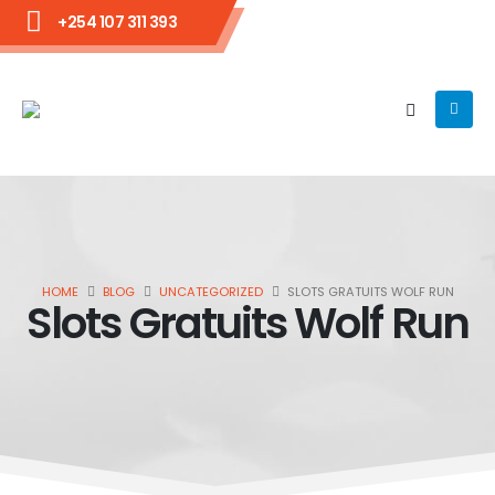
+254 107 311 393
HOME
BLOG
UNCATEGORIZED
SLOTS GRATUITS WOLF RUN
Slots Gratuits Wolf Run