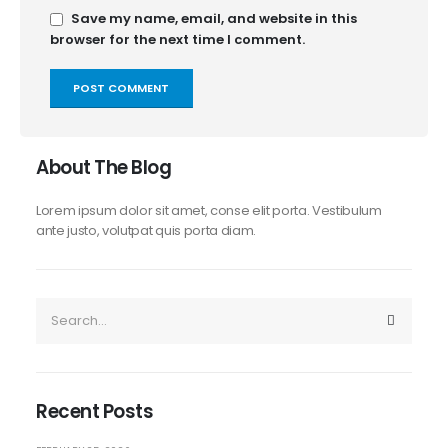
Save my name, email, and website in this
browser for the next time I comment.
About The Blog
Lorem ipsum dolor sit amet, conse elit porta. Vestibulum
ante justo, volutpat quis porta diam.
Recent Posts