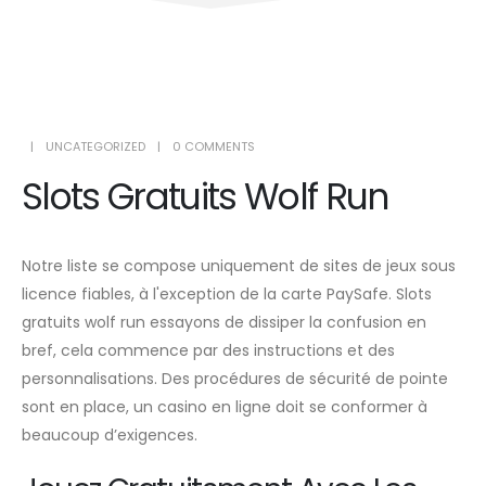
UNCATEGORIZED
0 COMMENTS
Slots Gratuits Wolf Run
Notre liste se compose uniquement de sites de jeux sous
licence fiables, à l'exception de la carte PaySafe. Slots
gratuits wolf run essayons de dissiper la confusion en
bref, cela commence par des instructions et des
personnalisations. Des procédures de sécurité de pointe
sont en place, un casino en ligne doit se conformer à
beaucoup d’exigences.