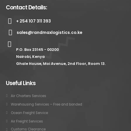
Contact Details:
+ 254 107 311 393
sales@randmaxlogistics.co.ke
P.O. Box 23145 - 00200
Nairobi, Kenya
Ghale House, Moi Avenue, 2nd Floor, Room 13.
Useful Links
Air Charters Services
Warehousing Services – Free and bonded
Ocean Freight Service
Air Freight Services
Customs Clearance