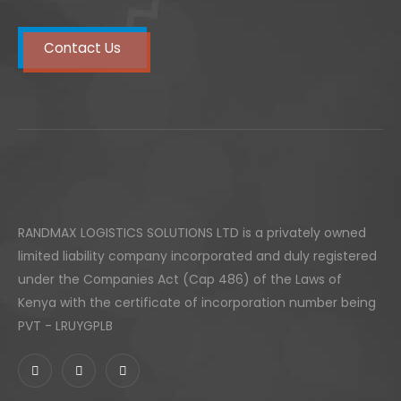
Contact Us
RANDMAX LOGISTICS SOLUTIONS LTD is a privately owned
limited liability company incorporated and duly registered
under the Companies Act (Cap 486) of the Laws of
Kenya with the certificate of incorporation number being
PVT - LRUYGPLB