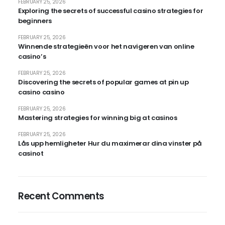
FEBRUARY 25, 2026
Exploring the secrets of successful casino strategies for
beginners
FEBRUARY 25, 2026
Winnende strategieën voor het navigeren van online
casino’s
FEBRUARY 25, 2026
Discovering the secrets of popular games at pin up
casino casino
FEBRUARY 25, 2026
Mastering strategies for winning big at casinos
FEBRUARY 25, 2026
Lås upp hemligheter Hur du maximerar dina vinster på
casinot
Recent Comments