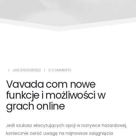
UNCATEGORIZED
0 COMMENTS
Vavada com nowe
funkcje i możliwości w
grach online
Jeśli szukasz ekscytujących opcji w rozrywce hazardowej,
koniecznie zwróć uwagę na najnowsze osiągnięcia