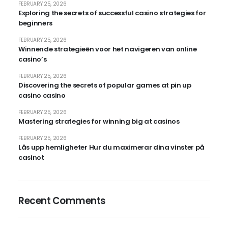
FEBRUARY 25, 2026
Exploring the secrets of successful casino strategies for
beginners
FEBRUARY 25, 2026
Winnende strategieën voor het navigeren van online
casino’s
FEBRUARY 25, 2026
Discovering the secrets of popular games at pin up
casino casino
FEBRUARY 25, 2026
Mastering strategies for winning big at casinos
FEBRUARY 25, 2026
Lås upp hemligheter Hur du maximerar dina vinster på
casinot
Recent Comments