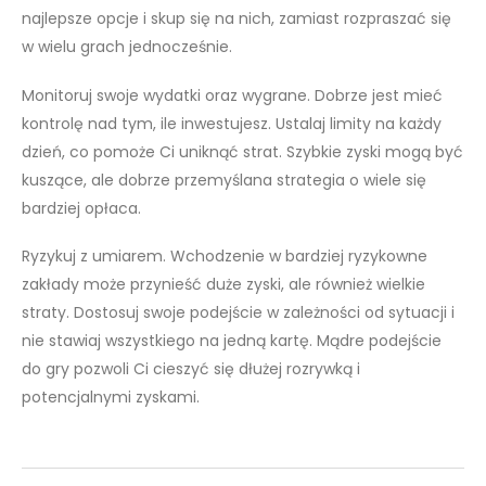
najlepsze opcje i skup się na nich, zamiast rozpraszać się
w wielu grach jednocześnie.
Monitoruj swoje wydatki oraz wygrane. Dobrze jest mieć
kontrolę nad tym, ile inwestujesz. Ustalaj limity na każdy
dzień, co pomoże Ci uniknąć strat. Szybkie zyski mogą być
kuszące, ale dobrze przemyślana strategia o wiele się
bardziej opłaca.
Ryzykuj z umiarem. Wchodzenie w bardziej ryzykowne
zakłady może przynieść duże zyski, ale również wielkie
straty. Dostosuj swoje podejście w zależności od sytuacji i
nie stawiaj wszystkiego na jedną kartę. Mądre podejście
do gry pozwoli Ci cieszyć się dłużej rozrywką i
potencjalnymi zyskami.