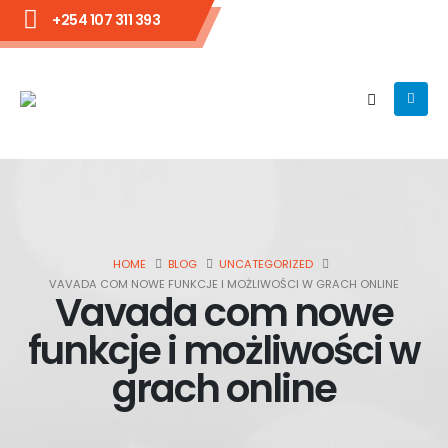
+254 107 311 393
HOME
BLOG
UNCATEGORIZED
VAVADA COM NOWE FUNKCJE I MOŻLIWOŚCI W GRACH ONLINE
Vavada com nowe
funkcje i możliwości w
grach online