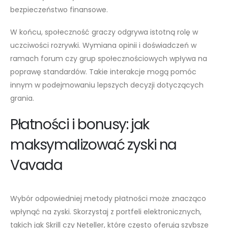
bezpieczeństwo finansowe.
W końcu, społeczność graczy odgrywa istotną rolę w
uczciwości rozrywki. Wymiana opinii i doświadczeń w
ramach forum czy grup społecznościowych wpływa na
poprawę standardów. Takie interakcje mogą pomóc
innym w podejmowaniu lepszych decyzji dotyczących
grania.
Płatności i bonusy: jak
maksymalizować zyski na
Vavada
Wybór odpowiedniej metody płatności może znacząco
wpłynąć na zyski. Skorzystaj z portfeli elektronicznych,
takich jak Skrill czy Neteller, które często oferują szybsze