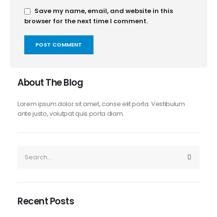
Save my name, email, and website in this
browser for the next time I comment.
About The Blog
Lorem ipsum dolor sit amet, conse elit porta. Vestibulum
ante justo, volutpat quis porta diam.
Recent Posts